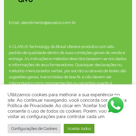
Email: atendimento@ecoalvo.com.br
A CLARUS Technology do Brasil oferece produtos com alto
padrão de qualidade dentro de suas condições gerais de venda e
entrega. As instruções e métodos descritos baseiam-se nos dados
e informações de seus fornecedores. Quaisquer declarações ou
métodos mencionados verbal, por escrito ou através de testes são
sugestões gerais, transmitidas de boa fé, e não devem ser
interpretados como representações ou garantias quanto à
segurança, desempenho ou resultados, inclusive quando os
Utililzamos cookies para melhorar a sua experiência no
direitos de propriedade de terceiros estão envolvidos.
site. Ao continuar navegando, você concorda com a nossa
Política de Privacidade. Ao clicar em “Aceitar todos”, você
consente o uso de todos os cookies. Porém, você pode
visitar as configurações para controlar cada um.
© 2026 - EcoAlvo - A Loja Virtual Ecológico e
Configurações de Cookies
Aceitar todos
0
Sustentável