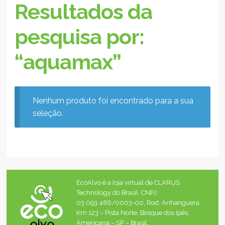
Resultados da
pesquisa por:
“aquamax”
Nenhum produto foi encontrado para a sua
seleção.
EcoAlvo é a loja virtual de CLARUS
Technology do Brasil. CNPJ:
03.093.486/0003-00, Rod. Anhanguera,
Km 123 – Pista Norte, Bosque dos Ipês,
Americana – SP – Brasil.