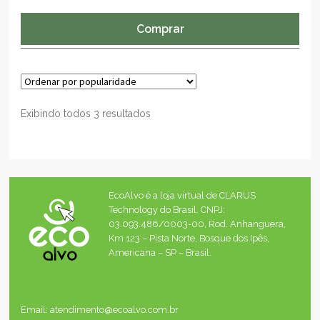
Comprar
Exibindo todos 3 resultados
EcoAlvo é a loja virtual de CLARUS
Technology do Brasil. CNPJ:
03.093.486/0003-00, Rod. Anhanguera,
Km 123 – Pista Norte, Bosque dos Ipês,
Americana – SP – Brasil.
Email: atendimento@ecoalvo.com.br