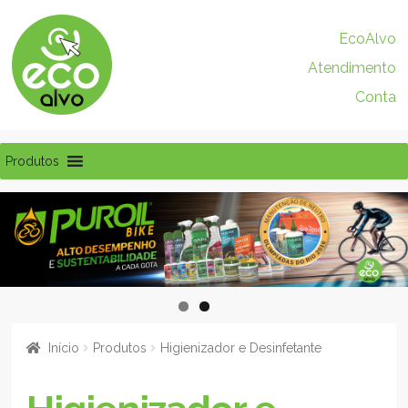
Pular
Pular
EcoAlvo
para
para
Atendimento
navegação
o
conteúdo
Conta
Produtos
Início
Produtos
Higienizador e Desinfetante