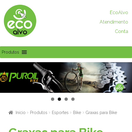
Pular
Pular
EcoAlvo
para
para
Atendimento
navegação
o
conteúdo
Conta
Produtos
Início
Produtos
Esportes
Bike
Graxas para Bike