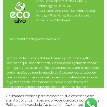
EcoAlvo é a loja virtual de CLARUS
Technology do Brasil. CNPJ:
03.093.486/0003-00, Rod. Anhanguera,
Km 123 – Pista Norte, Bosque dos Ipês,
Americana – SP – Brasil.
Email: atendimento@ecoalvo.com.br
A CLARUS Technology do Brasil oferece produtos com alto
padrão de qualidade dentro de suas condições gerais de venda e
entrega. As instruções e métodos descritos baseiam-se nos dados
e informações de seus fornecedores. Quaisquer declarações ou
métodos mencionados verbal, por escrito ou através de testes são
sugestões gerais, transmitidas de boa fé, e não devem ser
interpretados como representações ou garantias quanto à
segurança, desempenho ou resultados, inclusive quando os
Utililzamos cookies para melhorar a sua experiência no
direitos de propriedade de terceiros estão envolvidos.
site. Ao continuar navegando, você concorda com a nossa
Política de Privacidade. Ao clicar em “Aceitar todos”, você