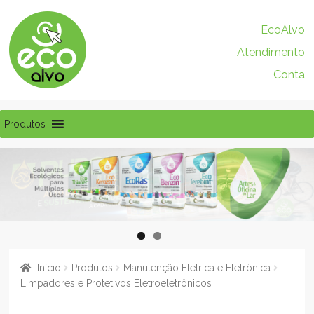
Pular
Pular
EcoAlvo
para
para
Atendimento
navegação
o
conteúdo
Conta
Produtos
Início
Produtos
Manutenção Elétrica e Eletrônica
Limpadores e Protetivos Eletroeletrônicos