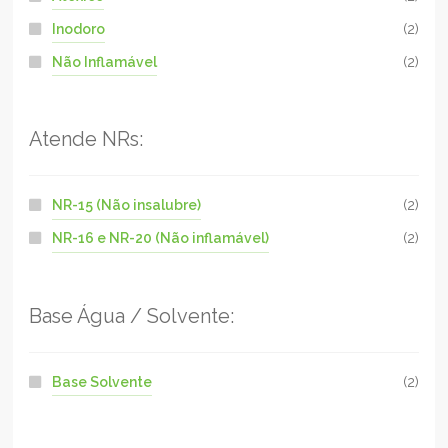
Inodoro
(2)
Não Inflamável
(2)
Atende NRs:
NR-15 (Não insalubre)
(2)
NR-16 e NR-20 (Não inflamável)
(2)
Base Água / Solvente:
Base Solvente
(2)