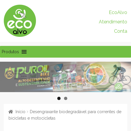
Pular
Pular
EcoAlvo
para
para
Atendimento
navegação
o
conteúdo
Conta
Produtos
Início
Desengraxante biodegradável para correntes de
bicicletas e motocicletas