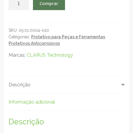
RustyMax
Comprar
RAC-
05
-
Protetivo
SKU:
05.01.0004-010
Categorias:
Protetivo para Peças e Ferramentas
,
Anticorrosivo
Protetivos Anticorrosivos
Seco
-
Marcas:
CLARUS Technology
1L
quantidade
Descrição
Informação adicional
Descrição