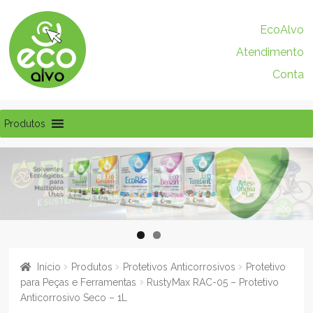
Pular
Pular
EcoAlvo
para
para
Atendimento
navegação
o
conteúdo
Conta
Produtos
Início
Produtos
Protetivos Anticorrosivos
Protetivo
para Peças e Ferramentas
RustyMax RAC-05 – Protetivo
Anticorrosivo Seco – 1L