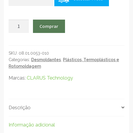
CLARUS
Comprar
DesmoldMax
DVD-
35
-
SKU:
08.01.0053-010
Categorias:
Desmoldantes
,
Plásticos, Termoplásticos e
Desmoldante
Rotomoldagem
e
lubrificante
Marcas:
CLARUS Technology
-
1L
quantidade
Descrição
Informação adicional