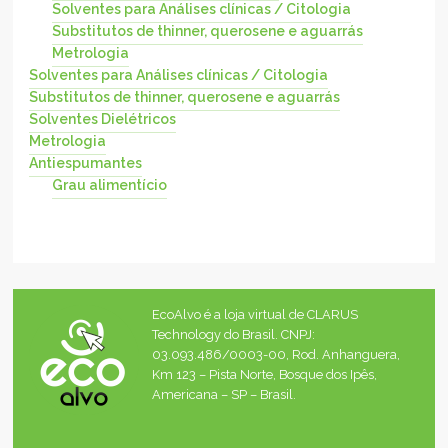
Solventes para Análises clínicas / Citologia
Substitutos de thinner, querosene e aguarrás
Metrologia
Solventes para Análises clínicas / Citologia
Substitutos de thinner, querosene e aguarrás
Solventes Dielétricos
Metrologia
Antiespumantes
Grau alimentício
EcoAlvo é a loja virtual de CLARUS
Technology do Brasil. CNPJ:
03.093.486/0003-00, Rod. Anhanguera,
Km 123 – Pista Norte, Bosque dos Ipês,
Americana – SP – Brasil.