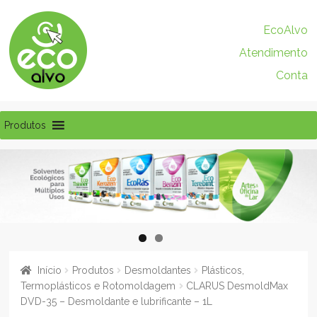
Pular
Pular
EcoAlvo
para
para
Atendimento
navegação
o
conteúdo
Conta
Produtos
Início
Produtos
Desmoldantes
Plásticos,
Termoplásticos e Rotomoldagem
CLARUS DesmoldMax
DVD-35 – Desmoldante e lubrificante – 1L