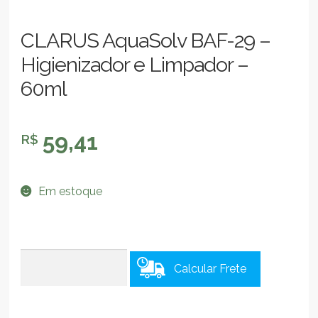
CLARUS AquaSolv BAF-29 –
Higienizador e Limpador –
60ml
59,41
R$
Em estoque
Calcular Frete