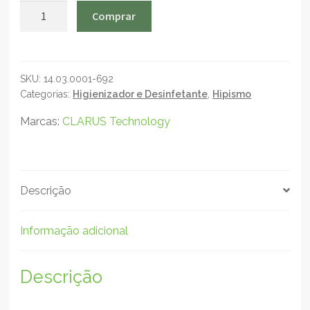
CLARUS
Comprar
AquaSolv
BAF-
29
-
SKU:
14.03.0001-692
Categorias:
Higienizador e Desinfetante
,
Hipismo
Higienizador
e
Marcas:
CLARUS Technology
Limpador
-
60ml
quantidade
Descrição
Informação adicional
Descrição