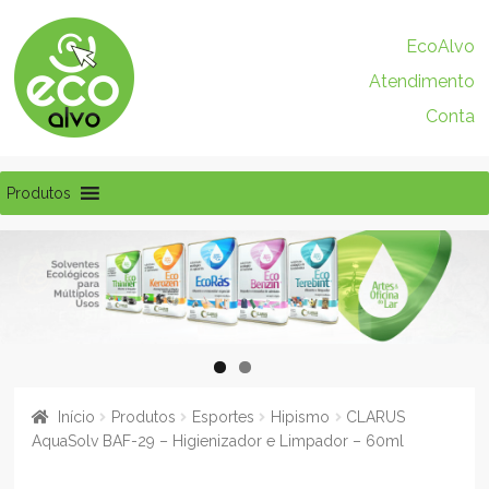
Pular
Pular
EcoAlvo
para
para
Atendimento
navegação
o
conteúdo
Conta
Produtos
Início
Produtos
Esportes
Hipismo
CLARUS
AquaSolv BAF-29 – Higienizador e Limpador – 60ml