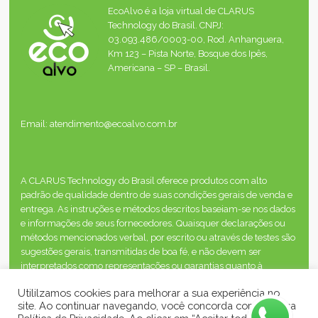
EcoAlvo é a loja virtual de CLARUS
Technology do Brasil. CNPJ:
03.093.486/0003-00, Rod. Anhanguera,
Km 123 – Pista Norte, Bosque dos Ipês,
Americana – SP – Brasil.
Email: atendimento@ecoalvo.com.br
A CLARUS Technology do Brasil oferece produtos com alto
padrão de qualidade dentro de suas condições gerais de venda e
entrega. As instruções e métodos descritos baseiam-se nos dados
e informações de seus fornecedores. Quaisquer declarações ou
métodos mencionados verbal, por escrito ou através de testes são
sugestões gerais, transmitidas de boa fé, e não devem ser
interpretados como representações ou garantias quanto à
segurança, desempenho ou resultados, inclusive quando os
Utililzamos cookies para melhorar a sua experiência no
direitos de propriedade de terceiros estão envolvidos.
site. Ao continuar navegando, você concorda com a nossa