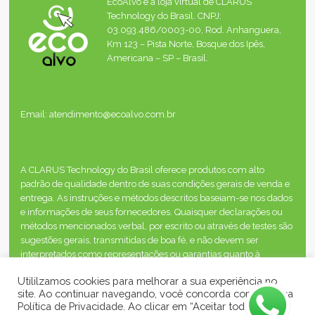
EcoAlvo é a loja virtual de CLARUS
Technology do Brasil. CNPJ:
03.093.486/0003-00, Rod. Anhanguera,
Km 123 – Pista Norte, Bosque dos Ipês,
Americana – SP – Brasil.
Email: atendimento@ecoalvo.com.br
A CLARUS Technology do Brasil oferece produtos com alto
padrão de qualidade dentro de suas condições gerais de venda e
entrega. As instruções e métodos descritos baseiam-se nos dados
e informações de seus fornecedores. Quaisquer declarações ou
métodos mencionados verbal, por escrito ou através de testes são
sugestões gerais, transmitidas de boa fé, e não devem ser
interpretados como representações ou garantias quanto à
segurança, desempenho ou resultados, inclusive quando os
Utililzamos cookies para melhorar a sua experiência no
direitos de propriedade de terceiros estão envolvidos.
site. Ao continuar navegando, você concorda com a nossa
Política de Privacidade. Ao clicar em “Aceitar todos”, você