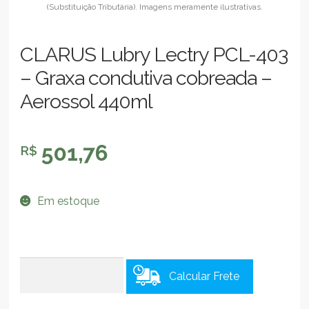
CLARUS Lubry Lectry PCL-403
– Graxa condutiva cobreada –
Aerossol 440ml
501,76
R$
Em estoque
Calcular Frete