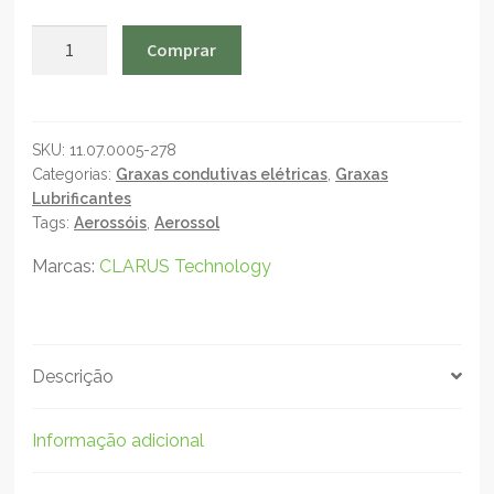
CLARUS
Comprar
Lubry
Lectry
PCL-
403
SKU:
11.07.0005-278
Categorias:
Graxas condutivas elétricas
,
Graxas
-
Lubrificantes
Graxa
Tags:
Aerossóis
,
Aerossol
condutiva
cobreada
Marcas:
CLARUS Technology
-
Aerossol
440ml
quantidade
Descrição
Informação adicional