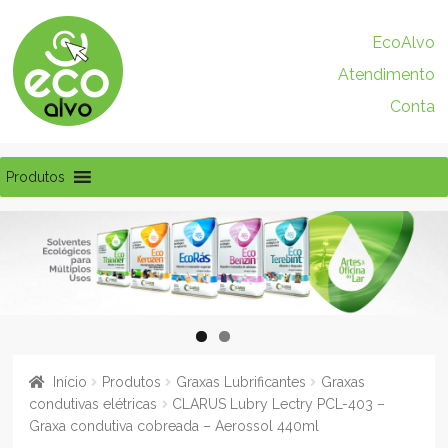
Pular
Pular
EcoAlvo
para
para
Atendimento
navegação
o
conteúdo
Conta
Produtos
Início
Produtos
Graxas Lubrificantes
Graxas
condutivas elétricas
CLARUS Lubry Lectry PCL-403 –
Graxa condutiva cobreada – Aerossol 440ml