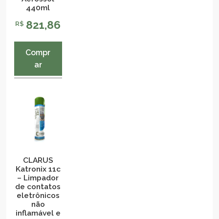
440ml
821,86
R$
Compr
ar
CLARUS
Katronix 11c
– Limpador
de contatos
eletrônicos
não
inflamável e