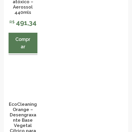
atóxico –
Aerossol
440mls
491,34
R$
Compr
ar
EcoCleaning
Orange –
Desengraxa
nte Base
Vegetal
Cítrico para