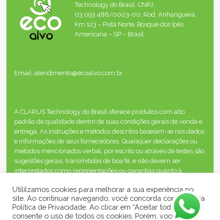
Technology do Brasil. CNPJ:
03.093.486/0003-00, Rod. Anhanguera,
Km 123 – Pista Norte, Bosque dos Ipês,
Americana – SP – Brasil.
Email: atendimento@ecoalvo.com.br
A CLARUS Technology do Brasil oferece produtos com alto
padrão de qualidade dentro de suas condições gerais de venda e
entrega. As instruções e métodos descritos baseiam-se nos dados
e informações de seus fornecedores. Quaisquer declarações ou
métodos mencionados verbal, por escrito ou através de testes são
sugestões gerais, transmitidas de boa fé, e não devem ser
interpretados como representações ou garantias quanto à
segurança, desempenho ou resultados, inclusive quando os
Utililzamos cookies para melhorar a sua experiência no
direitos de propriedade de terceiros estão envolvidos.
site. Ao continuar navegando, você concorda com a nossa
Política de Privacidade. Ao clicar em “Aceitar todos”, você
consente o uso de todos os cookies. Porém, você pode