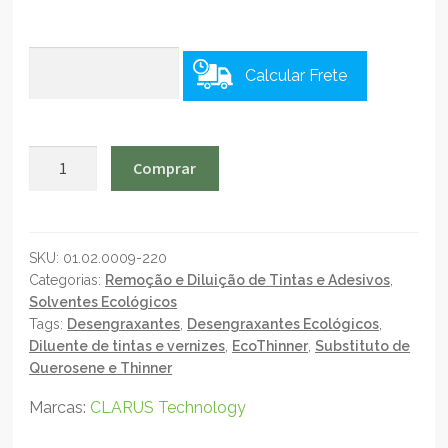
Calcular Frete
EcoThinner
Comprar
Green
500
-
Thinner
SKU:
01.02.0009-220
Categorias:
Remoção e Diluição de Tintas e Adesivos
,
Ecológico
Solventes Ecológicos
e
Tags:
Desengraxantes
,
Desengraxantes Ecológicos
,
Biodegradável
Diluente de tintas e vernizes
,
EcoThinner
,
Substituto de
-
Querosene e Thinner
1L
quantidade
Marcas:
CLARUS Technology