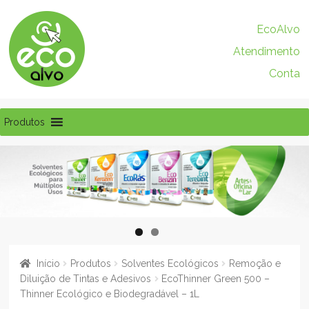
Pular
Pular
EcoAlvo
para
para
Atendimento
navegação
o
conteúdo
Conta
Produtos
Início
Produtos
Solventes Ecológicos
Remoção e
Diluição de Tintas e Adesivos
EcoThinner Green 500 –
Thinner Ecológico e Biodegradável – 1L