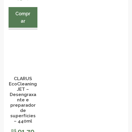
Compr
ar
CLARUS
EcoCleaning
JET –
Desengraxa
nte e
preparador
de
superfícies
– 440ml
91,70
R$