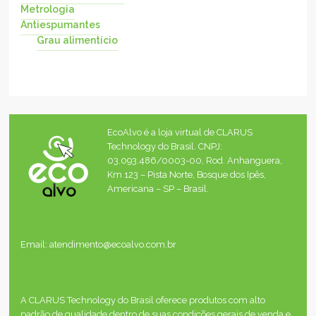
Metrologia
Antiespumantes
Grau alimentício
EcoAlvo é a loja virtual de CLARUS
Technology do Brasil. CNPJ:
03.093.486/0003-00, Rod. Anhanguera,
Km 123 – Pista Norte, Bosque dos Ipês,
Americana – SP – Brasil.
Email: atendimento@ecoalvo.com.br
A CLARUS Technology do Brasil oferece produtos com alto
padrão de qualidade dentro de suas condições gerais de venda e