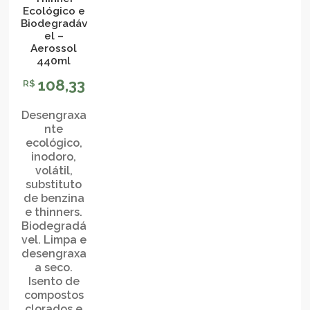
Ecológico e
Biodegradáv
el –
Aerossol
440ml
108,33
R$
Desengraxa
nte
ecológico,
inodoro,
volátil,
substituto
de benzina
e thinners.
Biodegradá
vel. Limpa e
desengraxa
a seco.
Isento de
compostos
clorados e