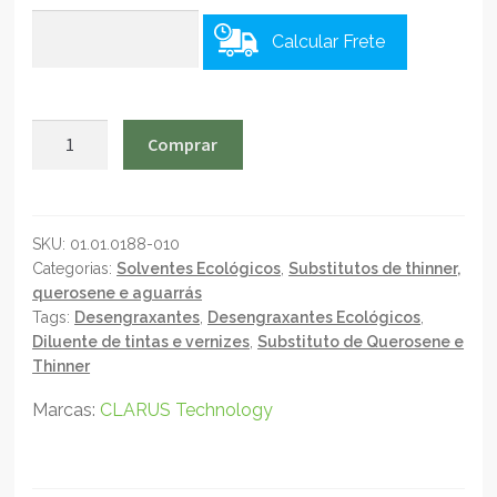
Calcular Frete
CLARUS
Comprar
EcoCleaning
UNI-
60
-
SKU:
01.01.0188-010
Categorias:
Solventes Ecológicos
,
Substitutos de thinner,
Solvente
querosene e aguarrás
Tecnológico
Tags:
Desengraxantes
,
Desengraxantes Ecológicos
,
Para
Diluente de tintas e vernizes
,
Substituto de Querosene e
Resinas
Thinner
e
Polimeros
Marcas:
CLARUS Technology
-
1L
quantidade