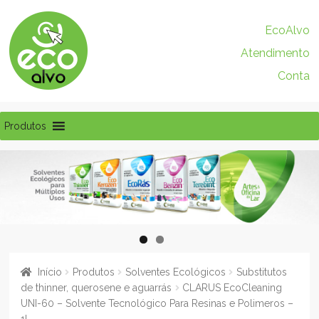
Pular
Pular
EcoAlvo
para
para
Atendimento
navegação
o
conteúdo
Conta
Produtos
Início
Produtos
Solventes Ecológicos
Substitutos
de thinner, querosene e aguarrás
CLARUS EcoCleaning
UNI-60 – Solvente Tecnológico Para Resinas e Polimeros –