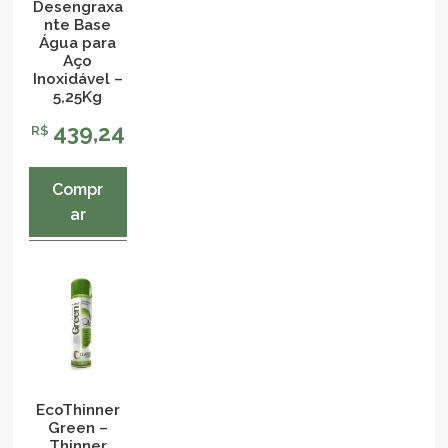
Desengraxa
nte Base
Água para
Aço
Inoxidável –
5,25Kg
439,24
R$
Compr
ar
EcoThinner
Green –
Thinner